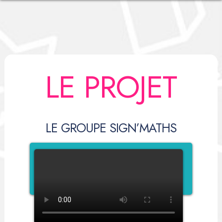
HISTORIQUE ET ÉVOLUTIONS
ALLER PLUS LOIN
ACTUALITÉS
GLOSSAIRE
LE PROJET
CONTACT
ENQUÊTE
ÉQUIPE
LE PROJET
LE GROUPE SIGN’MATHS