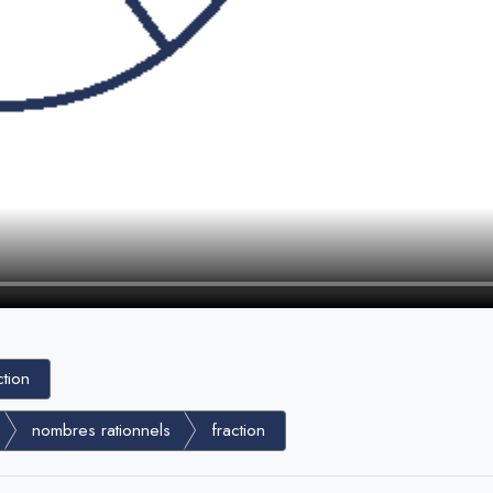
ction
nombres rationnels
fraction