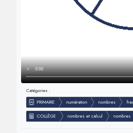
Catégories :
PRIMAIRE
numération
nombres
fra
COLLÈGE
nombres et calcul
nombres