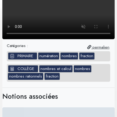
Catégories :
permalien
PRIMAIRE
numération
nombres
fraction
COLLÈGE
nombres et calcul
nombres
nombres rationnels
fraction
Notions associées