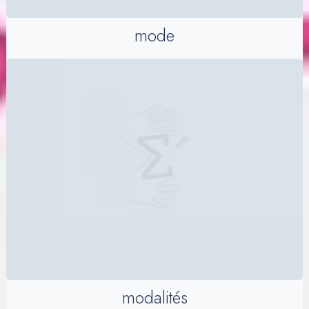
mode
modalités