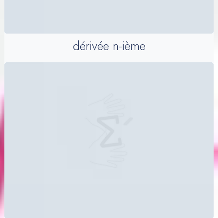
dérivée n-ième