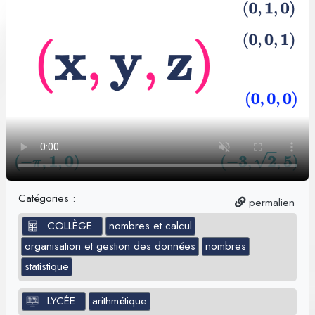
Catégories :
permalien
COLLÈGE
nombres et calcul
organisation et gestion des données
nombres
statistique
LYCÉE
arithmétique