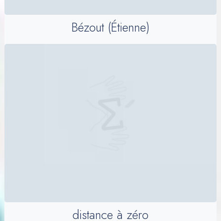
Bézout (Étienne)
distance à zéro