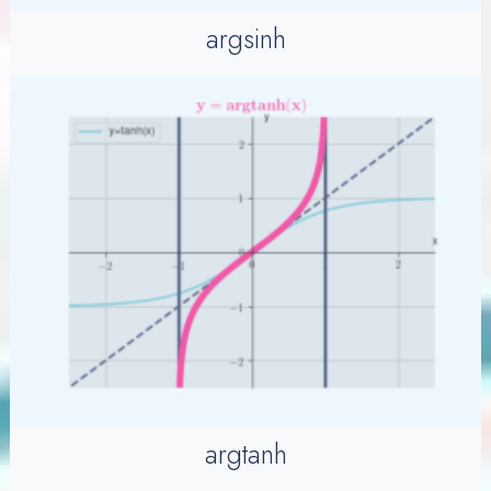
argsinh
argtanh