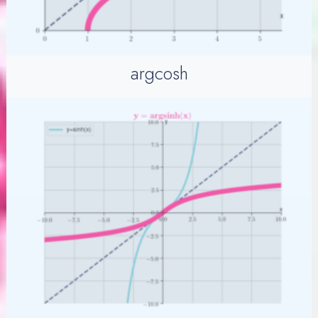
argcosh