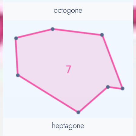
octogone
heptagone