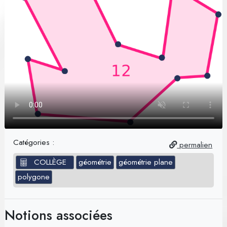
Catégories :
permalien
COLLÈGE
géométrie
géométrie plane
polygone
Notions associées