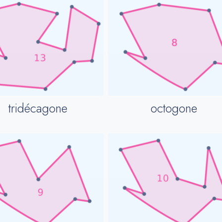
tridécagone
octogone