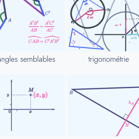
iangles semblables
trigonométrie