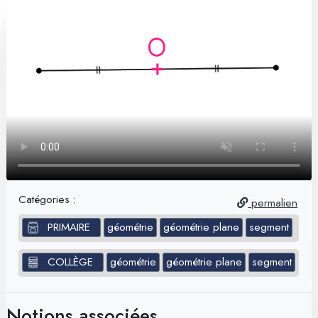
Catégories :
permalien
PRIMAIRE
géométrie
géométrie plane
segment
COLLÈGE
géométrie
géométrie plane
segment
Notions associées