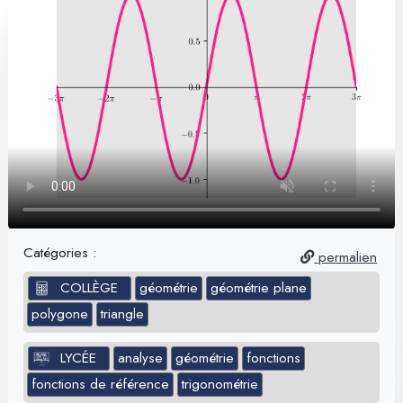
Catégories :
permalien
COLLÈGE
géométrie
géométrie plane
polygone
triangle
LYCÉE
analyse
géométrie
fonctions
fonctions de référence
trigonométrie