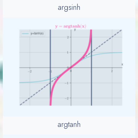
argsinh
argtanh