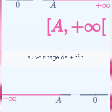
au voisinage de +infini