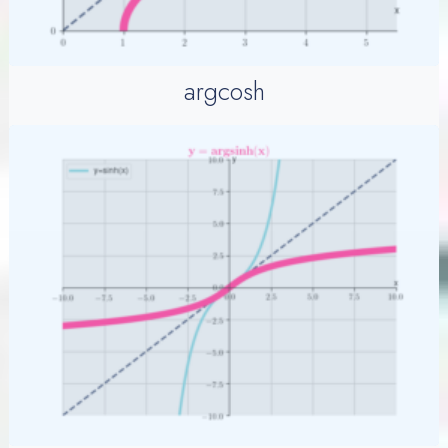
argcosh