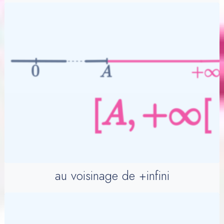
au voisinage de +infini