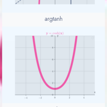
argtanh