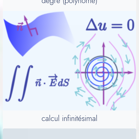
degré (polynôme)
calcul infinitésimal