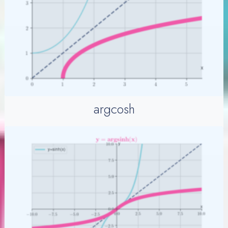
argcosh