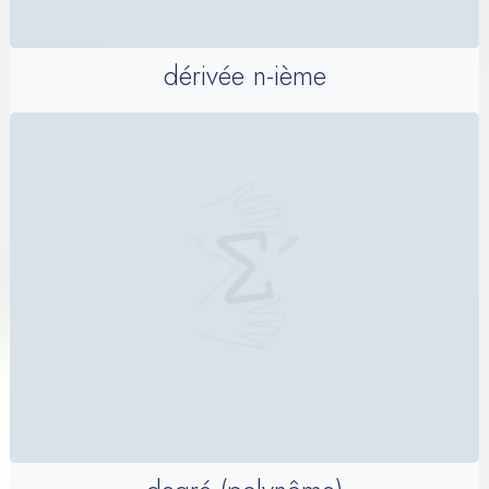
dérivée n-ième