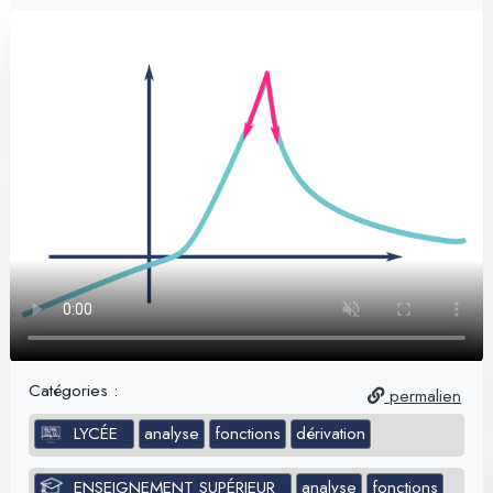
Catégories :
permalien
LYCÉE
analyse
fonctions
dérivation
ENSEIGNEMENT SUPÉRIEUR
analyse
fonctions