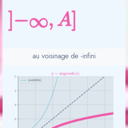
au voisinage de -infini