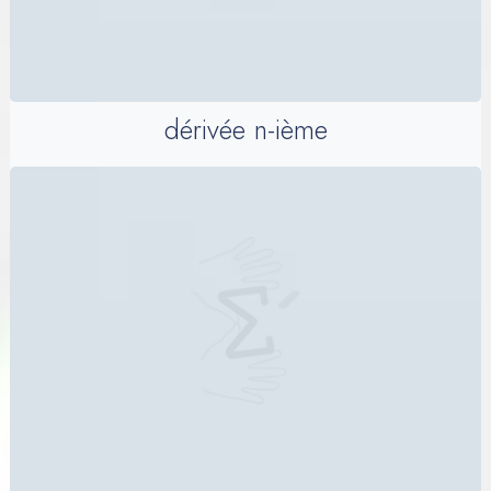
dérivée n-ième