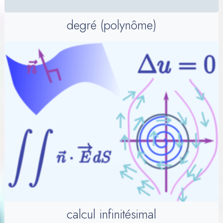
degré (polynôme)
calcul infinitésimal