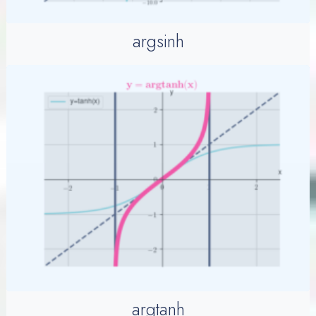
argsinh
argtanh