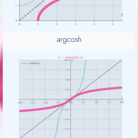
argcosh