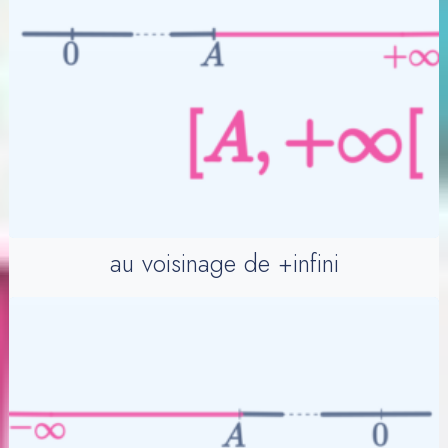
au voisinage de +infini