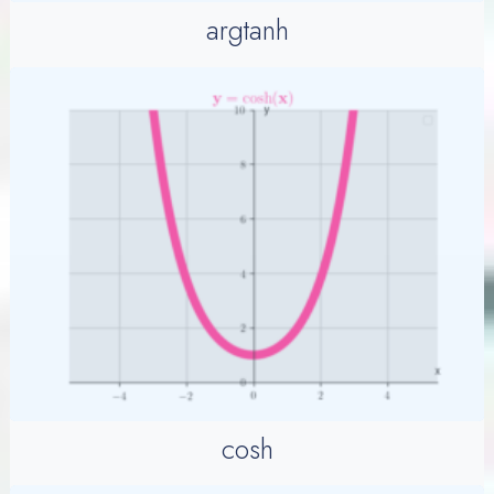
argtanh
cosh