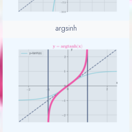
argsinh