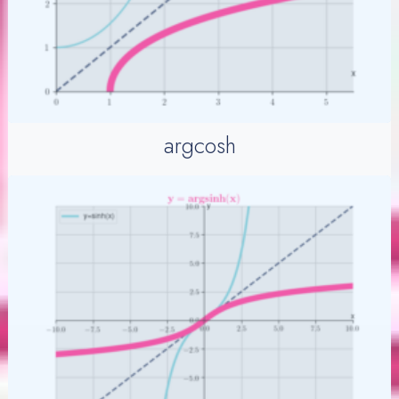
argcosh