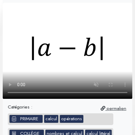
Catégories :
permalien
PRIMAIRE
calcul
opérations
COLLÈGE
nombres et calcul
calcul littéral