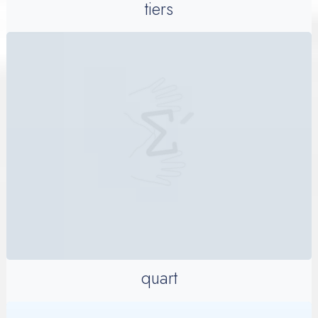
tiers
quart