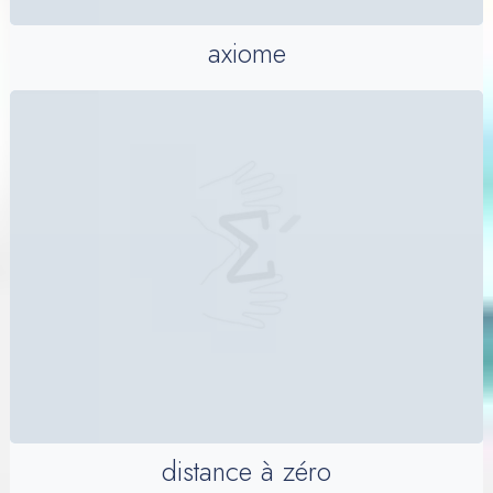
axiome
distance à zéro