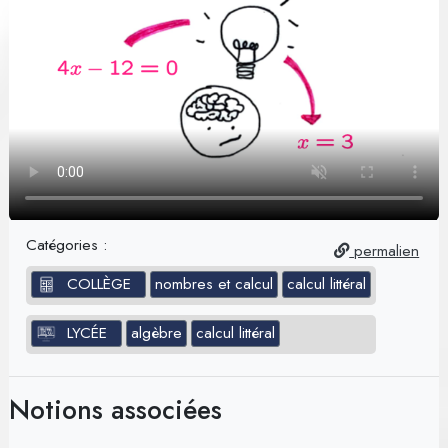
Catégories :
permalien
COLLÈGE
nombres et calcul
calcul littéral
LYCÉE
algèbre
calcul littéral
Notions associées