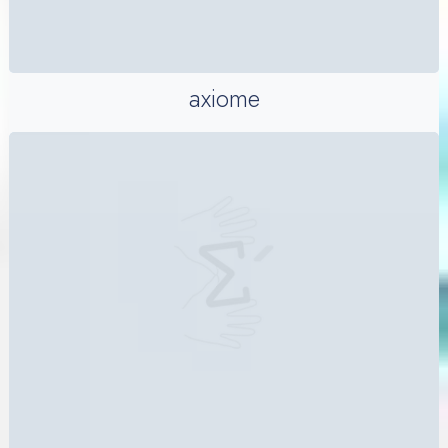
axiome