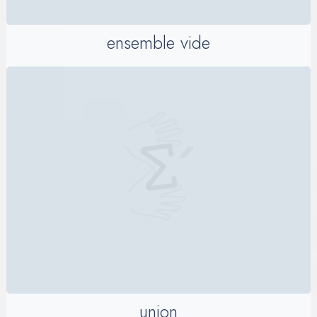
ensemble vide
union