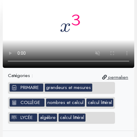
Catégories :
permalien
PRIMAIRE
grandeurs et mesures
COLLÈGE
nombres et calcul
calcul littéral
LYCÉE
algèbre
calcul littéral