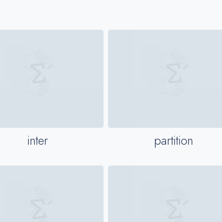
inter
partition