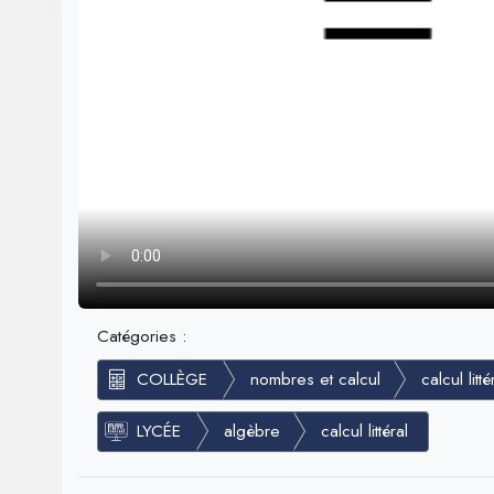
Catégories :
COLLÈGE
nombres et calcul
calcul litté
LYCÉE
algèbre
calcul littéral