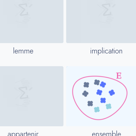
lemme
implication
ensemble
appartenir