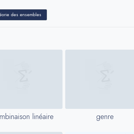
héorie des ensembles
mbinaison linéaire
genre