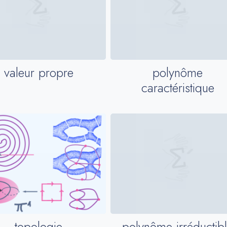
valeur propre
polynôme
caractéristique
topologie
polynôme irréductib