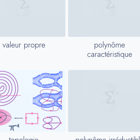
valeur propre
polynôme
caractéristique
topologie
polynôme irréductib