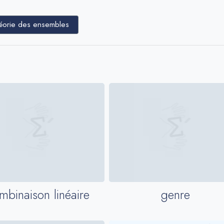
héorie des ensembles
mbinaison linéaire
genre