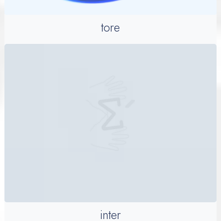
tore
inter