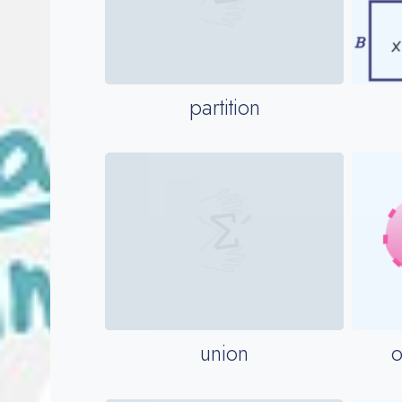
partition
o
union