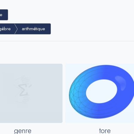
ue
gèbre
arithmétique
tore
genre