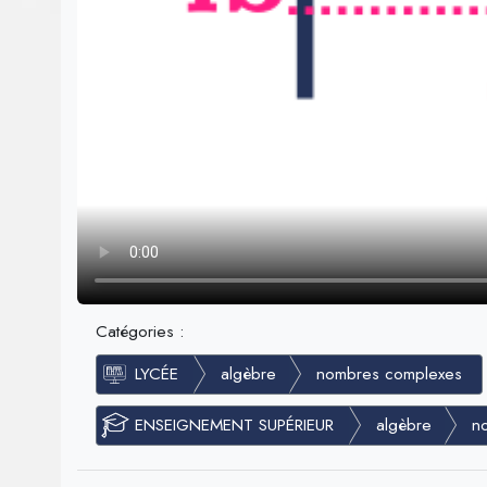
Catégories :
LYCÉE
algèbre
nombres complexes
ENSEIGNEMENT SUPÉRIEUR
algèbre
n