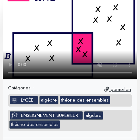
Catégories :
permalien
LYCÉE
algèbre
théorie des ensembles
ENSEIGNEMENT SUPÉRIEUR
algèbre
théorie des ensembles