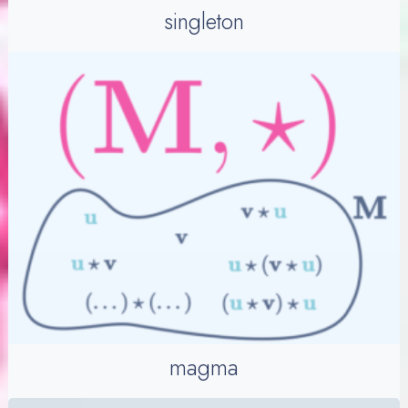
singleton
magma