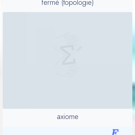
fermé (topologie)
axiome