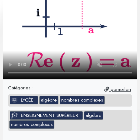
Catégories :
permalien
LYCÉE
algèbre
nombres complexes
ENSEIGNEMENT SUPÉRIEUR
algèbre
nombres complexes